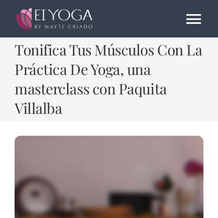
Saltar
al
Tog
contenido
Tonifica Tus Músculos Con La
Nav
EL CENTRO
Práctica De Yoga, una
masterclass con Paquita
HORARIOS
Villalba
PRECIOS
AGENDA
ALQUILER SALAS