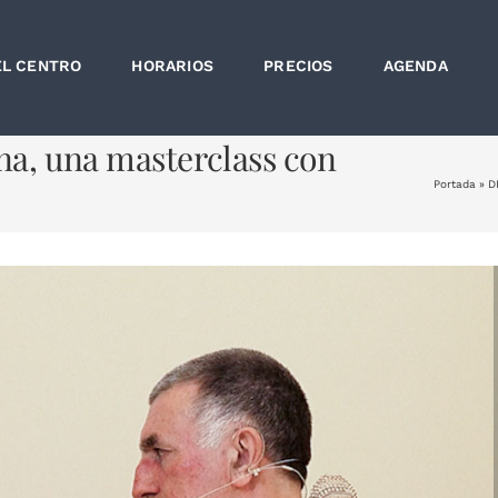
EL CENTRO
HORARIOS
PRECIOS
AGENDA
ana, una masterclass con
Portada
»
D