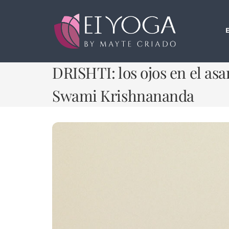
Saltar
al
contenido
DRISHTI: los ojos en el as
Swami Krishnananda