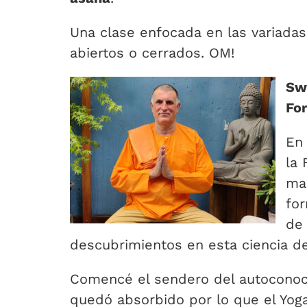
Una clase enfocada en las variadas 
abiertos o cerrados. OM!
Sw
For
En 
la 
man
for
de 
descubrimientos en esta ciencia de
Comencé el sendero del autoconoci
quedó absorbido por lo que el Yog